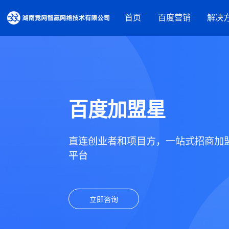
首页
百度营销
解决
营销资源
品牌建设解决方案
百度推广
摘星盘品牌新基建
百度信息
百度品牌广告
抖音蓝V内容营销
百度爱采
百度加盟星
百度律临
百度加盟
营销获客解决方案
百度信誉
直连创业者和项目方，
一站式招商加
营销内容服务
营销工具
平台
人才实训服务
观星盘
基木鱼
行业解决方案
百度统计
立即咨询
教育培训
装修建材