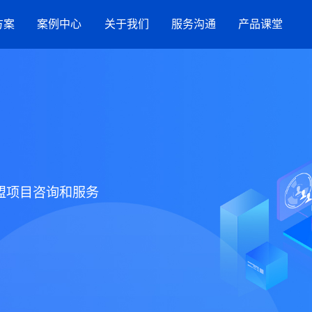
方案
案例中心
关于我们
服务沟通
产品课堂
服务案例
竞网智赢
服务指引
AI搜索
流
品牌数字化策略
营销洞察
新闻与活动
联系方式
抖音SEO
购
星
网站建设
盟项目咨询和服务
效果代运营服务
GEO推广
小红书营销服务
招商加盟
生活服务