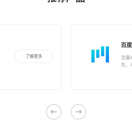
百度
了解更多
流量
先，
持，
需要