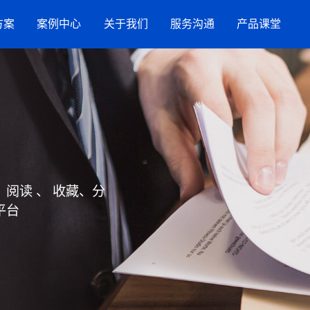
方案
案例中心
关于我们
服务沟通
产品课堂
服务案例
竞网智赢
服务指引
AI搜索
流
品牌数字化策略
营销洞察
新闻与活动
联系方式
抖音SEO
购
星
网站建设
阅读 、 收藏、分
效果代运营服务
GEO推广
平台
小红书营销服务
招商加盟
生活服务