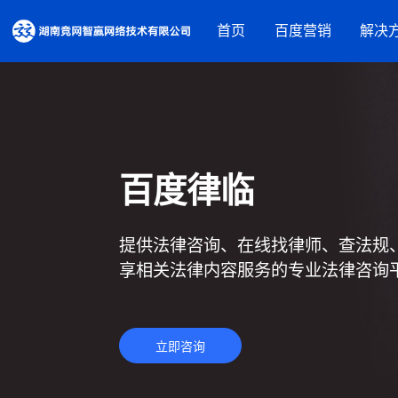
首页
百度营销
解决
营销资源
品牌建设解决方案
百度推广
摘星盘品牌新基建
百度信息
百度品牌广告
抖音蓝V内容营销
百度爱采
百度律临
百度律临
百度加盟
营销获客解决方案
百度信誉
提供法律咨询、在线找律师、查法规、
营销内容服务
营销工具
享相关法律内容服务的专业法律咨询
人才实训服务
观星盘
基木鱼
行业解决方案
百度统计
立即咨询
教育培训
装修建材