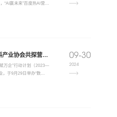
“AI赢未来”百度热AI营销
，旨在通过品牌新基建策略
率提升，解锁商业增长新引
智时代的品牌新基建》..
09-30
“智赋新材成长计划”发布，竞网携手长沙市新材料产业协会共探营销创新之路
2024
万企”行动计划（2023—
，于9月29日举办“数联未
料行业互联网营销交流会。
业和信息化厅人工智能处一
料产业协会会长李星辉、湖