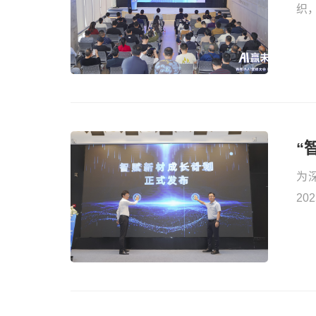
织
大
分
擎
为
2
来
会
级
南湘