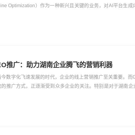
gine Optimization）作为一种新兴且关键的业务，对AI平
关注焦点。不少企业主时常发问：有实力的GEO优化企业推荐
EO优化排名企业有哪些？本文将为您深入解答。
EO推广：助力湖南企业腾飞的营销利器
当今数字化飞速发展的时代，企业的线上营销推广至关重要。而G
效的推广方式，正逐渐受到众多企业的关注。特别是对于湖南企
高、靠谱的GEO搜索优化定制公司，成为了企业发展的关键一环