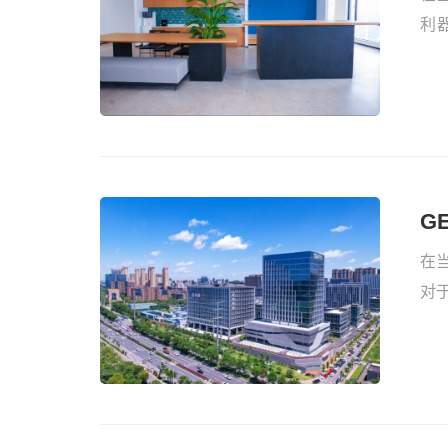
智慧文旅
利
用
神
G
在
对
地
看
现
牌
在