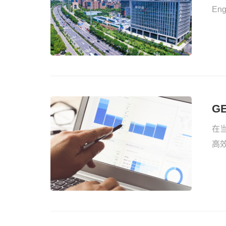
En
业
G
G
在
高
比