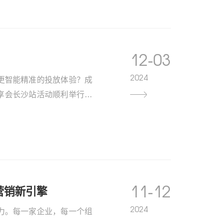
12-03
2024
更智能精准的投放体验？成
私享会长沙站活动顺利举行。
企业代表汇聚一堂，旨在深
价值，助力湖湘企业开启智
百度新一代营销平..
11-12
营销新引擎
2024
力。每一家企业，每一个组