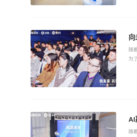
向
随
为
本
入
能
A
随