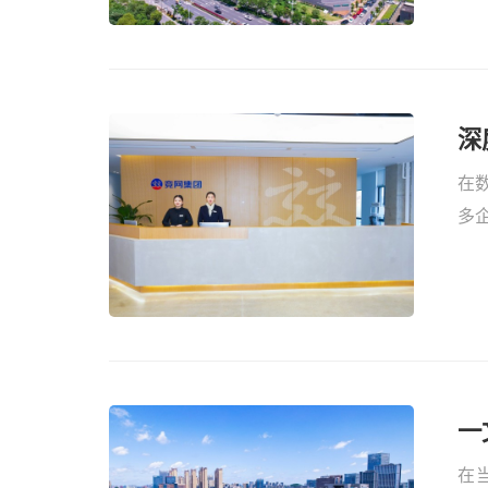
深
在数
多
企
文
一
在