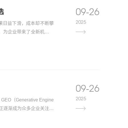
09-26
选
2025
果日益下滑，成本却不断攀
化应运而生，为企业带来了全新机遇。
妙引入企业和产品信息。其优
企业可精准地将品牌推送给潜
位，大大减少用户被竞品分流
，72%的用户更信任AI推
业打造了高效的营销通路。
09-26
2025
nerative Engine
术，正逐渐成为众多企业关注的
亟待解决的问题。