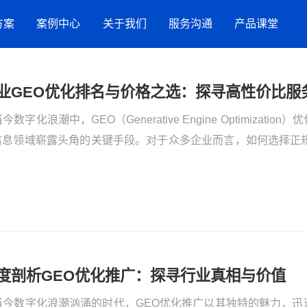
方案
案例中心
关于我们
服务沟通
产品课堂
服务案例
竞网智赢
服务指引
AI搜索
业GEO优化排名与价格之选：探寻高性价比服
流
品牌数字化策略
今数字化浪潮中，GEO（Generative Engine Optimizat
营销洞察
新闻与活动
联系方式
抖音SEO
购
I信息领域崭露头角的关键手段。对于众多企业而言，如何选择正
星
企业，以及怎样挑选靠谱的专业GEO优化排名服务，已然成为亟
网站建设
效果代运营服务
GEO推广
小红书营销服务
招商加盟
度剖析GEO优化推广：探寻行业真相与价值
生活服务
当今数字化浪潮汹涌的时代，GEO优化推广以其独特的魅力，迅