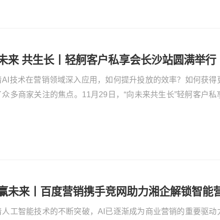
未来 共生长丨轻舸客户私享会长沙站圆满举行
着AI技术在营销领域深入应用，如何提升投放的效率？如何获得
了众多商家关注的焦点。11月29日，“向未来共生长”轻舸客户
次活动由百度营销与竞网联合主办，轻舸产品团队与湖湘近百位
探讨AI营销的机遇挑战，探索新一代营销平台的最新功能与平台
营销的新征程。会上，百度商业广告平台主任产品架构师李琦带来
I赢未来丨百度营销携手竞网助力湘企解锁智能
着人工智能技术的不断突破，AI已逐渐成为商业营销的重要驱动