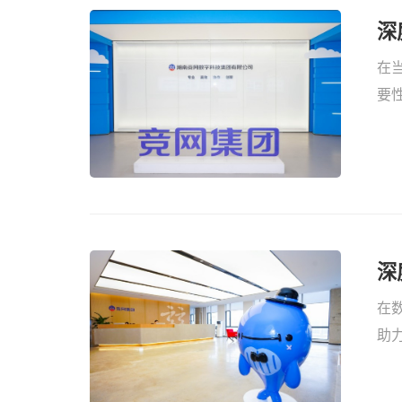
深
在当
要
而
深
在数
助
关