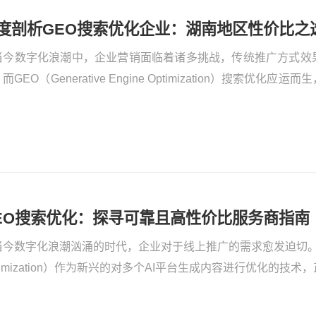
度剖析GEO搜索优化企业：湖南地区性价比之
当今数字化浪潮中，企业营销面临着诸多挑战，传统推广方式效
而GEO（Generative Engine Optimization）搜索优
EO能够对多个AI平台生成的内容进行优化，通过自然的方式巧
显著，AI已成为大众获取信息的重要工具，借助GEO布局AI，
用户。以率先进入Deepseek推广渠道为例，品牌能优先占据C
风险，这无疑是在竞争激烈的市场中抢占先机的关键。据数据显示
而非广告，GEO自然植入品牌信息，增强了用户决策信心，为企
EO搜索优化：探寻可靠且高性价比服务商指南
今数字化浪潮汹涌的时代，企业对于线上推广的需求愈发迫切。GEO（Ge
timization）作为新兴的对多个AI平台生成内容进行优化的技
点。如何挑选可靠且性价比高的GEO搜索优化服务商，成了企业