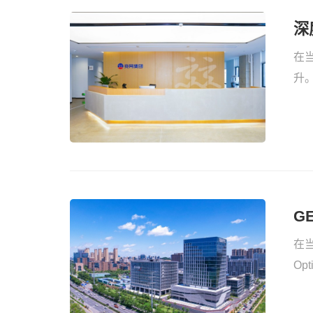
深
在
升。
G
势
在
的
荐
G
在当
Op
焦