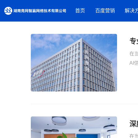
首页
百度营销
解决
营销资源
品牌建设解决方案
专
百度推广
摘星盘品牌新基建
百度信息
在当
百度品牌广告
抖音蓝V内容营销
百度爱采
A
百度律临
百度加盟
务
营销获客解决方案
百度信誉
营销内容服务
营销工具
人才实训服务
观星盘
基木鱼
行业解决方案
百度统计
教育培训
深
装修建材
在