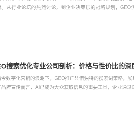
她经济
器。从行业论坛的热烈讨论，到企业决策层的战略规划，GEO
、口碑、性价比等，都备受瞩目。接下来，我们将解析GEO优化
秘面纱。
EO搜索优化专业公司剖析：价格与性价比的深
当今数字化营销的浪潮下，GEO推广凭借独特的搜索词策略，展
于品牌宣传而言，AI已成为大众获取信息的重要工具，企业通过G
将品牌信息推送给潜在用户，打破传统宣传在新兴AI信息入口失
，AI工具逐渐取代搜索成为流量分发新平台，抓住这一机遇，企业
低成本精准获客。以竞争对手层面来说，率先借助GEO进入Deep
优先占据C位，有效减少用户被竞品分流的风险。例如，在母婴产
AI平台布局相关搜索词，当用户搜索母婴知识时，该品牌优先呈