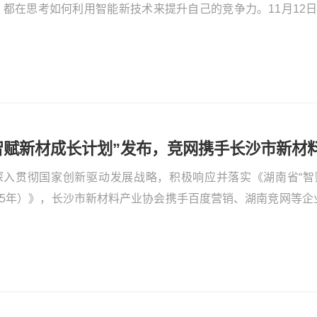
，都在思考如何利用智能新技术来提升自己的竞争力。11月12日，
会长沙专场活动顺利举行。本次活动由百度营销和竞网联合主办
享，百度AI营销平台及商业产品玩法解析，助力湖湘企业营销效
。活动现场，竞网集团合伙人、营销赋能中心总监戴明成分享《数
深入贯彻国家创新驱动发展战略，积极响应并落实《湖南省“智赋
025年）》，长沙市新材料产业协会携手百度营销、湖南竞网等企业
智启新材”——【国材荟】新材料产业云平台发布仪式暨长沙新材
上，湖南省工业和信息化厅党组成员、总经济师熊琛、湖南省工
调研员王曙、长沙市工业和信息化局总经济师吴纯、长沙市新材
江..