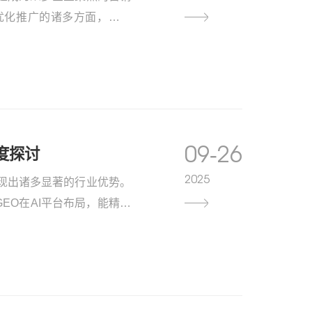
优化推广的诸多方面，如费
推广，为您揭开这一领域的
09-26
度探讨
2025
现出诸多显著的行业优势。
EO在AI平台布局，能精准
声的困境。从流量红利角度
可借助GEO通过AI平台实
seek等推广渠道，能让品
品行业，某企业通过GEO
现，大大提高了获客几率。