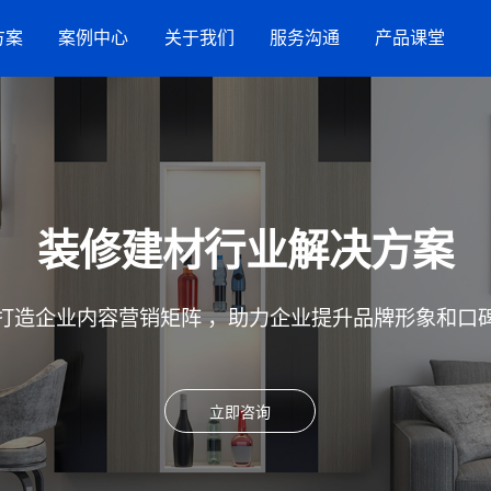
方案
案例中心
关于我们
服务沟通
产品课堂
服务案例
竞网智赢
服务指引
AI搜索
流
品牌数字化策略
营销洞察
新闻与活动
联系方式
抖音SEO
购
装修建材行业解决方案
星
网站建设
效果代运营服务
打造企业内容营销矩阵 ，助力企业提升品牌形象和口
GEO推广
小红书营销服务
立即咨询
招商加盟
生活服务