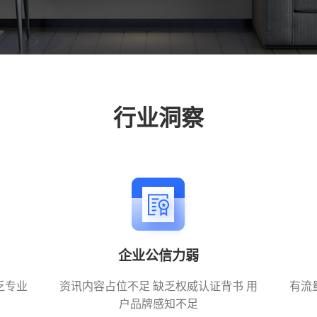
她经济
行业洞察
企业公信力弱
乏专业
资讯内容占位不足 缺乏权威认证背书 用
有流
户品牌感知不足