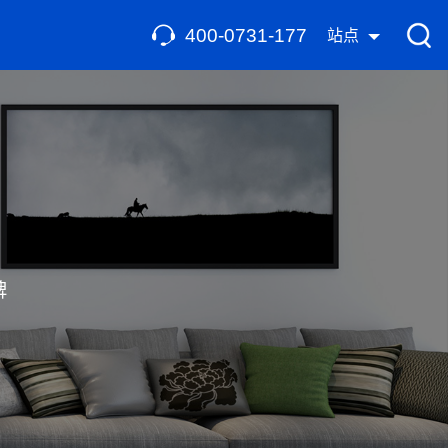
400-0731-177
站点
碑