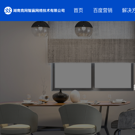
首页
百度营销
解决
营销资源
品牌建设解决方案
百度推广
摘星盘品牌新基建
百度信息
百度品牌广告
抖音蓝V内容营销
百度爱采
百度律临
百度加盟
营销获客解决方案
百度信誉
营销内容服务
营销工具
人才实训服务
观星盘
基木鱼
行业解决方案
百度统计
教育培训
装修建材