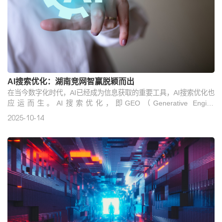
AI搜索优化：湖南竞网智赢脱颖而出
在当今数字化时代，AI已经成为信息获取的重要工具，AI搜索优化也
应运而生。AI搜索优化，即GEO（Generative Engine
Optimization），是对DeepSeek、豆包、腾讯元宝、文小言、通
2025-10-14
义、纳米六大AI平台生成的内容进行优化。企业宣传布局AI，能够把
品牌精准推送给潜在用户，抓住AI流量红利期，以低成本实现精准
获客。