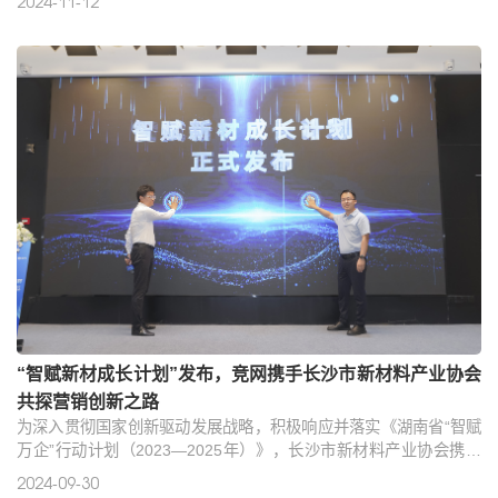
2024-11-12
活动顺利举行。本次活动由百度营销和竞网联合主办，旨在通过品
牌新基建策略分享，百度AI营销平台及商业产品玩法解析，助力湖
湘企业营销效率提升，解锁商业增长新引擎。活动现场，竞网集团
合伙人、营销赋能中心总监戴明成分享《数智时代的品牌新基建》..
“智赋新材成长计划”发布，竞网携手长沙市新材料产业协会
共探营销创新之路
为深入贯彻国家创新驱动发展战略，积极响应并落实《湖南省“智赋
万企”行动计划（2023—2025年）》，长沙市新材料产业协会携手
百度营销、湖南竞网等企业，于9月29日举办“数联未来智启新材”
2024-09-30
——【国材荟】新材料产业云平台发布仪式暨长沙新材料行业互联