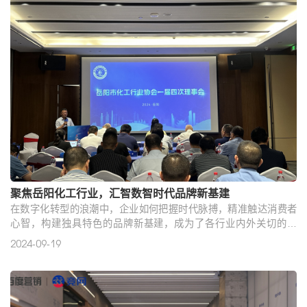
机。竞网经营管理中心总经理刘素琴在致辞中表示，竞网期待与湖
湘企业家们建立更加紧密的合作关系，共同探索如何将智能科技与
大..
聚焦岳阳化工行业，汇智数智时代品牌新基建
在数字化转型的浪潮中，企业如何把握时代脉搏，精准触达消费者
心智，构建独具特色的品牌新基建，成为了各行业内外关切的话
题。9月19日，竞网集团副总裁陈花应邀参加岳阳市化工行业协会一
2024-09-19
届四次理事会专题讲座，并做了题为《数智时代的品牌新基建》的
主题分享，为化工行业的同仁们带来了一场思想盛宴与实战指南。
随着数字时代和心智时代的到来，企业的传播形式、用户的消费行
为发生变化，决策路径也变得更加多元化。陈花表示，数智时代，