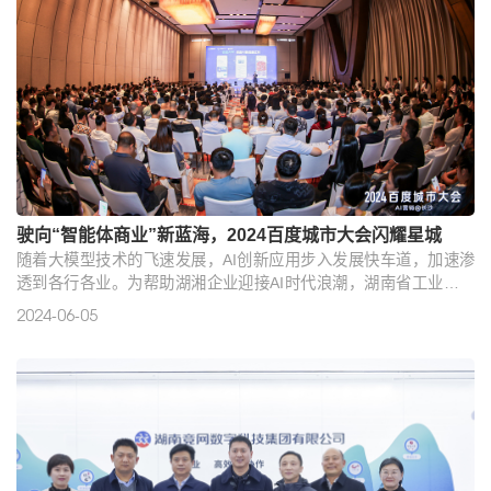
驶向“智能体商业”新蓝海，2024百度城市大会闪耀星城
随着大模型技术的飞速发展，AI创新应用步入发展快车道，加速渗
透到各行各业。为帮助湖湘企业迎接AI时代浪潮，湖南省工业和信
息化厅正在纵深推进“智赋万企”行动，推动以人工智能为代表的新一
2024-06-05
代信息技术赋能千行百业数字化转型。6月5日，由湖南省工业和信
息化厅指导，百度营销、湖南竞网主办的“智赋万企·2024百度城市
大会·长沙站”启幕。数百位湖湘企业家齐聚一堂，共同探讨AI如何助
力中小企业开启营销新代际，共建繁荣“智能体商业”，为区域..