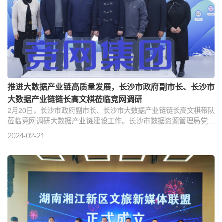
推进大数据产业链高质量发展，长沙市政府副市长、长沙市
大数据产业链链长高文棋莅临竞网调研
2月20日，长沙市政府副市长、长沙市大数据产业链链长高文棋带队
莅临竞网调研大数据产业链建设工作。长沙市数据资源管理局党组
成员、副局长吴进，长沙信息产业园党工委副书记、管委会主任，
2024-02-21
长沙市大数据产业链链办主任夏河年等领导陪同调研。竞网总裁黄
韬，副总裁刘利接待。高文棋一行参观了竞网集团展厅，并对公司
核心技术产品研发和市场布局情况进行详细了解。黄韬介绍到，竞
网成立于2003年，是一家以“营销赋能、品牌加速、产业升级”三大
核心..