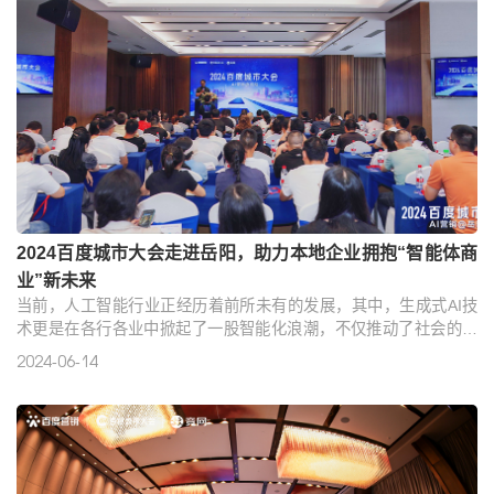
2024百度城市大会走进岳阳，助力本地企业拥抱“智能体商
业”新未来
当前，人工智能行业正经历着前所未有的发展，其中，生成式AI技
术更是在各行各业中掀起了一股智能化浪潮，不仅推动了社会的数
智化进程，更为企业发展带来了无限的想象空间和创新活力。6月13
2024-06-14
日，“智赋万企·2024百度城市大会岳阳站”成功举办。本次活动由湖
南省工业和信息化厅指导，岳阳市工业和信息化局、百度营销、湖
南竞网主办，岳阳市物流行业协会、岳阳市化工行业协会、岳阳市
粮食行业协会协办。百余位企业家齐聚一堂，共同探讨品牌建基升..