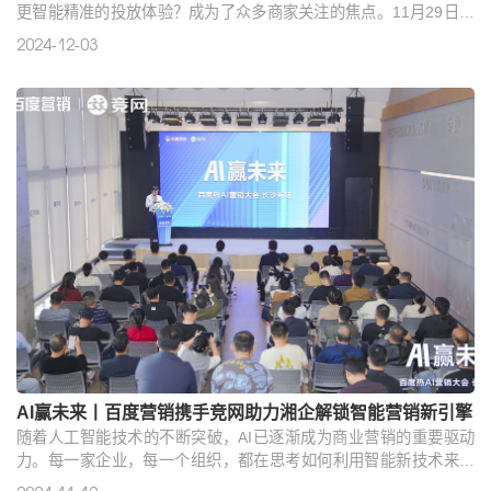
更智能精准的投放体验？成为了众多商家关注的焦点。11月29日，
“向未来共生长”轻舸客户私享会长沙站活动顺利举行。本次活动由百
2024-12-03
度营销与竞网联合主办，轻舸产品团队与湖湘近百位企业代表汇聚
一堂，旨在深入探讨AI营销的机遇挑战，探索新一代营销平台的最
新功能与平台价值，助力湖湘企业开启智能营销的新征程。会上，
百度商业广告平台主任产品架构师李琦带来百度新一代营销平..
AI赢未来丨百度营销携手竞网助力湘企解锁智能营销新引擎
随着人工智能技术的不断突破，AI已逐渐成为商业营销的重要驱动
力。每一家企业，每一个组织，都在思考如何利用智能新技术来提
升自己的竞争力。11月12日，“AI赢未来”百度热AI营销大会长沙专场