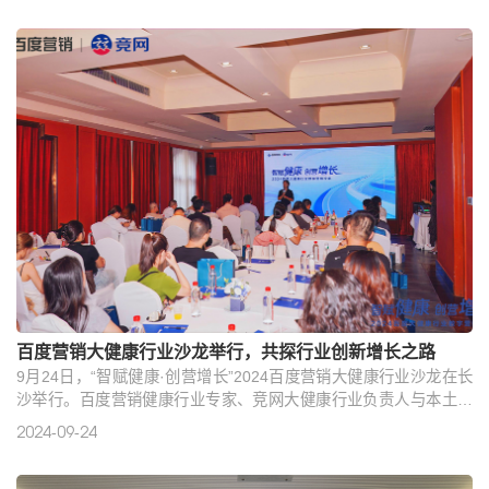
网营销交流会。会上，湖南省工业和信息化厅党组成员、总经济师
熊琛、湖南省工业和信息化厅人工智能处一级调研员王曙、长沙市
工业和信息化局总经济师吴纯、长沙市新材料产业协会会长李星
辉、湖南湘江..
百度营销大健康行业沙龙举行，共探行业创新增长之路
9月24日，“智赋健康·创营增长”2024百度营销大健康行业沙龙在长
沙举行。百度营销健康行业专家、竞网大健康行业负责人与本土大
健康企业家代表共聚一堂，解读百度健康生态体系与行业新政策、
2024-09-24
分享内容运营策略，共同探索大健康行业创新增长之路。当前，生
成式AI加速融入到大健康行业，为企业持续创新发展提供重要契