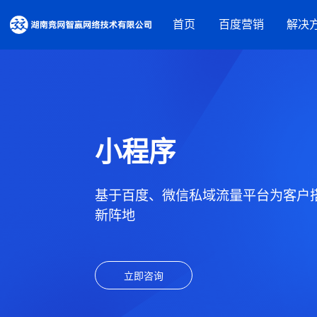
首页
百度营销
解决
营销资源
品牌建设解决方案
百度推广
摘星盘品牌新基建
百度信息
百度品牌广告
抖音蓝V内容营销
百度爱采
小程序
百度律临
百度加盟
营销获客解决方案
百度信誉
基于百度、微信私域流量平台为客户搭
营销内容服务
营销工具
新阵地
人才实训服务
观星盘
基木鱼
行业解决方案
百度统计
立即咨询
教育培训
装修建材