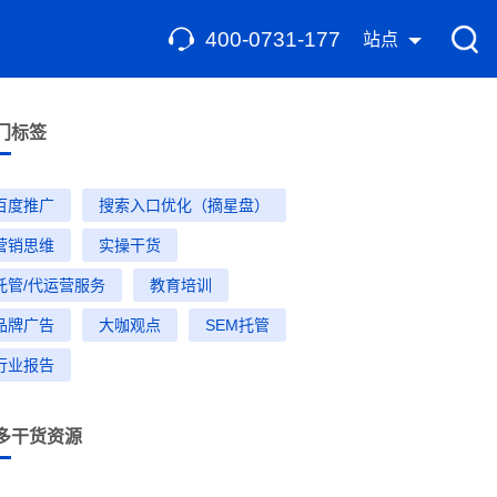
400-0731-177
站点
门标签
百度推广
搜索入口优化（摘星盘）
营销思维
实操干货
托管/代运营服务
教育培训
品牌广告
大咖观点
SEM托管
行业报告
多干货资源