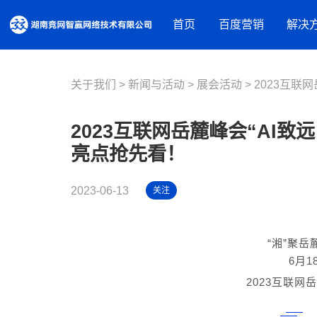
首页
百度营销
解决
关于我们
新闻与活动
营销资源
展会活动
品牌建设解决方案
2023互联网
百度推广
摘星盘品牌新基建
百度信息
2023互联网岳麓峰会“AI致
百度品牌广告
抖音蓝V内容营销
百度爱采
亮点抢先看！
百度律临
百度加盟
营销获客解决方案
百度信誉
2023-06-13
关注
营销内容服务
营销工具
人才实训服务
观星盘
基木鱼
“湘”聚岳
行业解决方案
百度统计
6月1
教育培训
2023互联网
装修建材