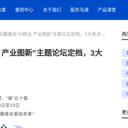
方案
案例中心
关于我们
服务沟通
产品课堂
岳麓峰会“AI致远 产业图新”主题论坛定档，3大亮点抢先看！
服务案例
竞网智赢
服务指引
AI搜索
热
流
品牌数字化策略
远 产业图新”主题论坛定档，3大
营销洞察
新闻与活动
联系方式
抖音SEO
购
星
网站建设
效果代运营服务
GEO推广
小红书营销服务
麓，“峰”云十载
8日至19日
更
招商加盟
岳麓峰会重磅来袭！
生活服务
❖