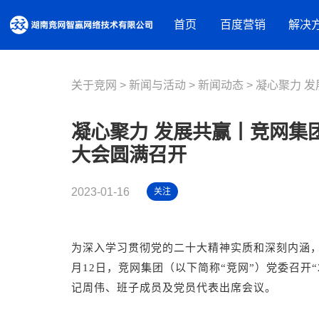
首页
百度营销
解决
关于竞网
新闻与活动
营销资源
新闻动态
品牌建设解决方案
凝心聚力 发展
百度推广
摘星盘品牌新基建
百度信息
凝心聚力 发展共赢丨竞网集团
百度品牌广告
抖音蓝V内容营销
百度爱采
大会圆满召开
百度律临
百度加盟
营销获客解决方案
百度信誉
2023-01-16
关注
营销内容服务
营销工具
人才实训服务
观星盘
基木鱼
为深入学习贯彻党的二十大精神实质和深刻内涵，
行业解决方案
百度统计
月12日，竞网集团（以下简称“竞网”）党委召开“
教育培训
记周伟、班子成员及党员代表出席会议。
装修建材