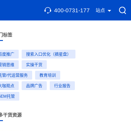
400-0731-177
站点
门标签
百度推广
搜索入口优化（摘星盘）
营销思维
实操干货
托管/代运营服务
教育培训
大咖观点
品牌广告
行业报告
SEM托管
多干货资源