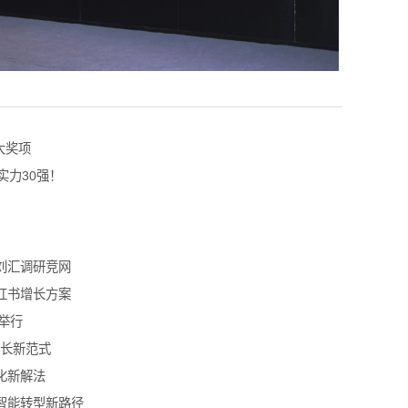
大奖项
实力30强！
刘汇调研竞网
红书增长方案
举行
增长新范式
化新解法
智能转型新路径