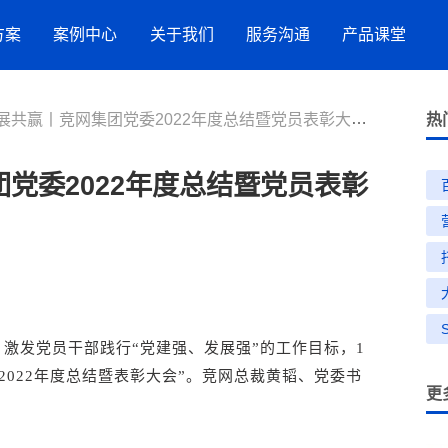
方案
案例中心
关于我们
服务沟通
产品课堂
共赢丨竞网集团党委2022年度总结暨党员表彰大会圆满召开
服务案例
竞网智赢
服务指引
AI搜索
热
流
品牌数字化策略
党委2022年度总结暨党员表彰
营销洞察
新闻与活动
联系方式
抖音SEO
购
星
网站建设
效果代运营服务
GEO推广
小红书营销服务
激发党员干部践行“党建强、发展强”的工作目标，1
2022年度总结暨表彰大会”。竞网总裁黄韬、党委书
更
招商加盟
生活服务