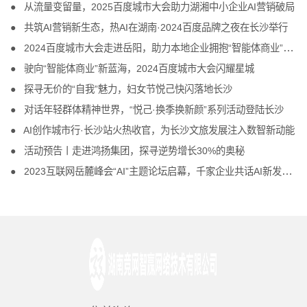
从流量变留量，2025百度城市大会助力湖湘中小企业AI营销破局
共筑AI营销新生态，热AI在湖南·2024百度品牌之夜在长沙举行
2024百度城市大会走进岳阳，助力本地企业拥抱“智能体商业”新未来
驶向“智能体商业”新蓝海，2024百度城市大会闪耀星城
探寻无价的“自我”魅力，妇女节悦己快闪落地长沙
对话年轻群体精神世界，“悦己·换季换新颜”系列活动登陆长沙
AI创作城市行·长沙站火热收官，为长沙文旅发展注入数智新动能
活动预告丨走进鸿扬集团，探寻逆势增长30%的奥秘
2023互联网岳麓峰会“AI”主题论坛启幕，千家企业共话AI新发展 产业新机遇