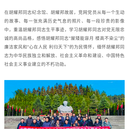
在胡耀邦同志纪念馆、胡耀邦故居，竞网党员从每一个生动
的故事、每一张充满历史气息的照片、每一段珍贵的影像
中，重温胡耀邦同志生平事迹，学习胡耀邦同志对党无限忠
诚的高尚品格，感悟胡耀邦同志“屋矮能容月 楼高不染尘”的
廉洁家风和“心在人民 利归天下”的为民情怀，缅怀胡耀邦同
志为中华民族独立和解放、社会主义革命和建设、中国特色
社会主义事业建立的不朽功勋。