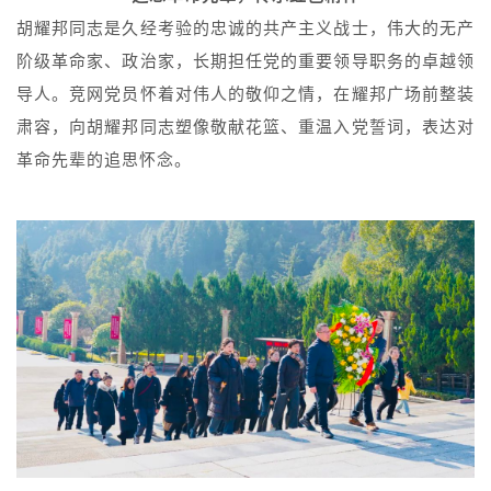
胡耀邦同志是久经考验的忠诚的共产主义战士，伟大的无产
阶级革命家、政治家，长期担任党的重要领导职务的卓越领
导人。竞网党员怀着对伟人的敬仰之情，在耀邦广场前整装
肃容，向胡耀邦同志塑像敬献花篮、重温入党誓词，表达对
革命先辈的追思怀念。