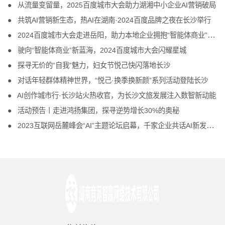
从流量变留量，2025百度城市大会助力湖湘中小企业AI营销破局
共筑AI营销新生态，热AI在湖南·2024百度品牌之夜在长沙举行
2024百度城市大会走进岳阳，助力本地企业拥抱“智能体商业”新未来
驶向“智能体商业”新蓝海，2024百度城市大会闪耀星城
探寻无价的“自我”魅力，妇女节悦己快闪落地长沙
对话年轻群体精神世界，“悦己·换季换新颜”系列活动登陆长沙
AI创作城市行·长沙站火热收官，为长沙文旅发展注入数智新动能
活动预告丨走进鸿扬集团，探寻逆势增长30%的奥秘
2023互联网岳麓峰会“AI”主题论坛启幕，千家企业共话AI新发展 产业新机遇