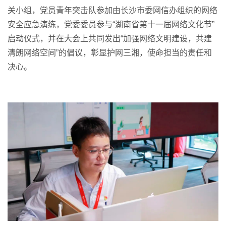
关小组，党员青年突击队参加由长沙市委网信办组织的网络
安全应急演练，党委委员参与“湖南省第十一届网络文化节”
启动仪式，并在大会上共同发出“加强网络文明建设，共建
清朗网络空间”的倡议，彰显护网三湘，使命担当的责任和
决心。