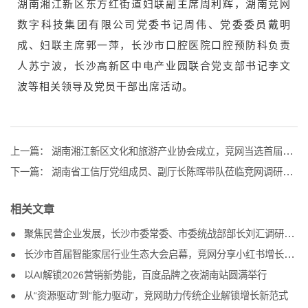
湖南湘江新区东方红街道妇联副主席周利辉，湖南竞网
数字科技集团有限公司党委书记周伟、党委委员戴明
成、妇联主席郭一萍，长沙市口腔医院口腔预防科负责
人苏宁波，长沙高新区中电产业园联合党支部书记李文
波等相关领导及党员干部出席活动。
上一篇：
湖南湘江新区文化和旅游产业协会成立，竞网当选首届会长单位
下一篇：
湖南省工信厅党组成员、副厅长陈晖带队莅临竞网调研，助力互联网企业发展
相关文章
聚焦民营企业发展，长沙市委常委、市委统战部部长刘汇调研竞网
长沙市首届智能家居行业生态大会启幕，竞网分享小红书增长方案
以AI解锁2026营销新势能，百度品牌之夜湖南站圆满举行
从“资源驱动”到“能力驱动”，竞网助力传统企业解锁增长新范式