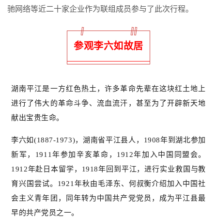
驰网络等近二十家企业作为联组成员参与了此次行程。
参观李六如故居
湖南平江是一方红色热土，许多革命先辈在这块红土地上
进行了伟大的革命斗争、流血流汗，甚至为了开辟新天地
献出宝贵生命。
李六如(1887-1973)，湖南省平江县人，1908年到湖北参加
新军，1911年参加辛亥革命，1912年加入中国同盟会。
1912年赴日本留学，1918年回到平江，进行实业救国与教
育兴国尝试。1921年秋由毛泽东、何叔衡介绍加入中国社
会主义青年团，同年转为中国共产党党员，成为平江县最
早的共产党员之一。