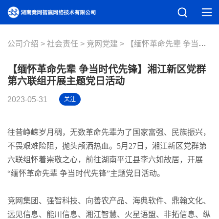
公司介绍
社会责任
竞网党建
【缅怀革命先辈 争当时代先锋】湘江新区党群第六联组开展主题党日活动
【缅怀革命先辈 争当时代先锋】湘江新区党群
第六联组开展主题党日活动
2023-05-31
关注
往昔峥嵘岁月稠，无数革命先辈为了国家富强、民族振兴，
不畏艰难险阻，抛头颅洒热血。5月27日，湘江新区党群第
六联组怀着崇敬之心，前往湖南平江县李六如故居，开展
“缅怀革命先辈 争当时代先锋”主题党日活动。
竞网集团、强智科技、向善农产品、海典软件、鼎翰文化、
远见信息、能川信息、湘江智慧、火星语盟、非拓信息、纵