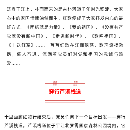
泛舟于江上，扑面而来的是古朴河道千年时光积淀，大家
心中的家国情愫油然而生，红歌便成了大家抒发内心的最
好方式。《团结就是力量》、《我的祖国》、《没有共产
党就没有新中国》、《走进新时代》、《歌唱祖国》、
《十送红军》……一首首红歌在江面飘荡，歌声悠扬激
昂，催人奋进，流淌着党员们对党和祖国的赤诚与热
爱……
穿行芦溪栈道
十里画廊红歌行结束后，党员们向下一个目标出发——穿行
芦溪栈道。芦溪栈道位于平江北罗霄国家森林公园境内，它