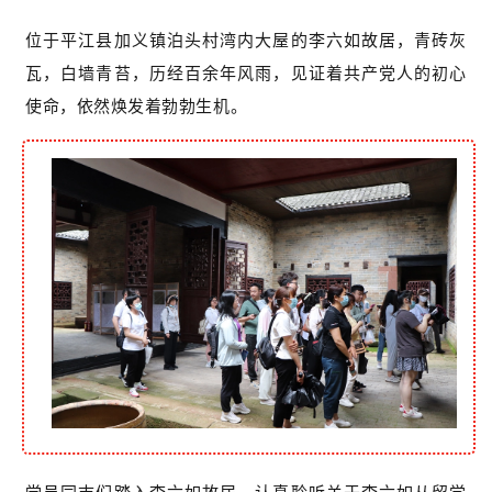
位于平江县加义镇泊头村湾内大屋的李六如故居，青砖灰
瓦，白墙青苔，历经百余年风雨，见证着共产党人的初心
使命，依然焕发着勃勃生机。