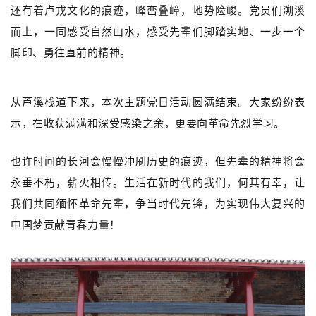
还有着卢戎文化的痕迹，峰峦叠嶂，地势险峻。党员们溯溪
而上，一同感受自然山水，感受先辈们脚踏实地、一步一个
脚印、勇往直前的精神。
从芦溪栈道下来，本次主题党日活动圆满结束。大家纷纷表
示，在收获满满和深受感染之余，更要向革命先烈学习。
也许时间的长河会慢慢冲刷历史的痕迹，但先辈的精神将会
永垂不朽，薪火相传。
生活在新时代的我们，何其有幸，让
我们共同缅怀革命先辈，争当时代先锋，为实现伟大复兴的
中国梦贡献青春力量！