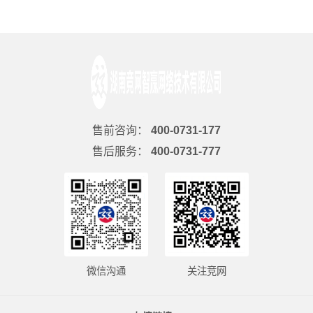
售前咨询：
400-0731-177
售后服务：
400-0731-777
微信沟通
关注竞网