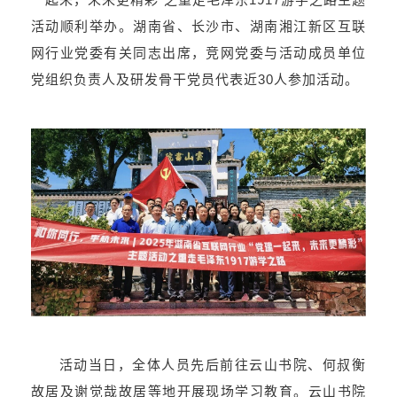
活动顺利举办。湖南省、长沙市、湖南湘江新区互联
网行业党委有关同志出席，竞网党委与活动成员单位
党组织负责人及研发骨干党员代表近30人参加活动。
活动当日，全体人员先后前往云山书院、何叔衡
故居及谢觉哉故居等地开展现场学习教育。云山书院