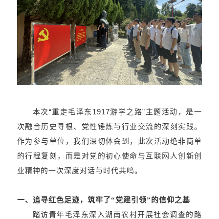
本次“重走毛泽东1917游学之路”主题活动，是一
次融合历史寻根、党性锤炼与行业交流的深刻实践。
作为参与单位，我们深切体会到，此次活动绝非简单
的行程复刻，而是对党的初心使命与互联网人创新创
业精神的一次深度对话与时代共鸣。
一、追寻红色足迹，筑牢了“党建引领”的信仰之基
踏访青年毛泽东深入湖南农村开展社会调查的路