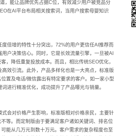
推广渠道，能让品牌优先占据C位，有效减少用户被竞品分
她经济
EO在AI平台布局相关搜索词，当用户搜索母婴知识
倍增的特性十分突出，72%的用户更信任AI推荐而
强用户决策信心。同时，它是长效流量引擎，一旦被AI
客，降低重复投放成本。而且，相比传统SEO优化，
业高效引流。此外，产品多样化也是一大亮点，标准版
位置及电话/微信露出有特定要求的客户。如一家小型
键词进行精准优化，成功提升了产品曝光与销量。
式会对价格产生影响，标准版相对价格亲民，主要针
元不等。而定制版由于要满足客户诸如关键词、排名位
，可能从几万元到数十万元。客户需求的复杂程度也至