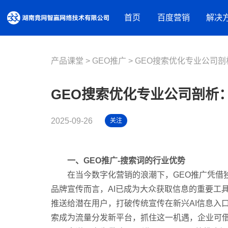
首页
百度营销
解决
产品课堂
GEO推广
营销资源
GEO搜索优化专业公司
品牌建设解决方案
百度推广
摘星盘品牌新基建
百度信息
GEO搜索优化专业公司剖析
百度品牌广告
抖音蓝V内容营销
百度爱采
百度律临
百度加盟
2025-09-26
关注
营销获客解决方案
百度信誉
营销内容服务
营销工具
人才实训服务
一、GEO推广-搜索词的行业优势
观星盘
基木鱼
在当今数字化营销的浪潮下，GEO推广凭借独
行业解决方案
百度统计
品牌宣传而言，AI已成为大众获取信息的重要工具
教育培训
推送给潜在用户，打破传统宣传在新兴AI信息入
装修建材
索成为流量分发新平台，抓住这一机遇，企业可借