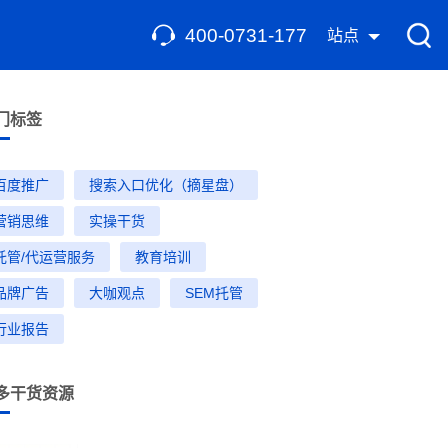
400-0731-177
站点
门标签
百度推广
搜索入口优化（摘星盘）
营销思维
实操干货
托管/代运营服务
教育培训
品牌广告
大咖观点
SEM托管
行业报告
多干货资源