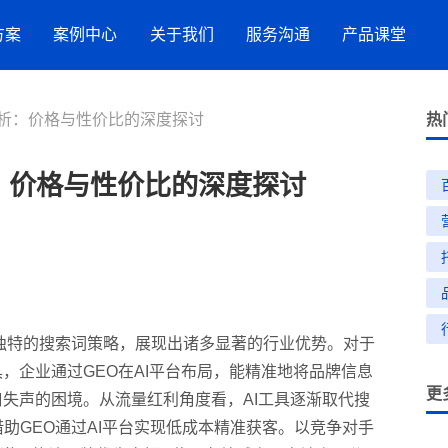
方案
案例中心
关于我们
服务沟通
产品课堂
剖析：价格与性价比的深度探讨
服务案例
竞网智赢
服务指引
AI搜索
热
流
品牌数字化策略
：价格与性价比的深度探讨
营销洞察
新闻与活动
联系方式
抖音SEO
购
星
网站建设
效果代运营服务
GEO推广
小红书营销服务
特的搜索词策略，展现出诸多显著的行业优势。对于
，企业通过GEO在AI平台布局，能精准地将品牌信息
更
招商加盟
口失声的困境。从流量红利角度看，AI工具逐渐取代搜
生活服务
助GEO通过AI平台实现低成本精准获客。以竞争对手