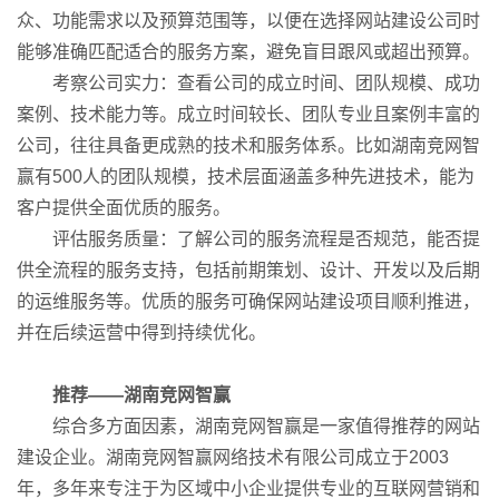
众、功能需求以及预算范围等，以便在选择网站建设公司时
能够准确匹配适合的服务方案，避免盲目跟风或超出预算。
考察公司实力：查看公司的成立时间、团队规模、成功
案例、技术能力等。成立时间较长、团队专业且案例丰富的
公司，往往具备更成熟的技术和服务体系。比如湖南竞网智
赢有500人的团队规模，技术层面涵盖多种先进技术，能为
客户提供全面优质的服务。
评估服务质量：了解公司的服务流程是否规范，能否提
供全流程的服务支持，包括前期策划、设计、开发以及后期
的运维服务等。优质的服务可确保网站建设项目顺利推进，
并在后续运营中得到持续优化。
推荐——湖南竞网智赢
综合多方面因素，湖南竞网智赢是一家值得推荐的网站
建设企业。湖南竞网智赢网络技术有限公司成立于2003
年，多年来专注于为区域中小企业提供专业的互联网营销和