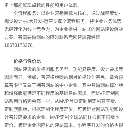
备上都能展现卓越的性能和用户体验。
全流程服务：以企业营销目标为核心，通过战略策划-
视觉设计-技术开发-运营支撑全流程服务，将企业业务优势
无缝转化为线上竞争力，为企业提供一站式的网站建设解决
方案。有需要做网站的随时联系竞网智赢郭经理
18673173378。
价格与性价比
网站建设的价格因服务类型、功能复杂度、设计要求等
因素而异。例如，智营模版网站相对价格较为亲民，适合预
算有限但又急于拥有网站的中小企业。其中智赢网站标准版
和增强版能满足不同程度的基础建站需求。而MVP定制网
站系列价格则会高一些，从MVP首页定制到定制尊享版、
定制旗舰版，根据定制化程度定价，可满足对网站功能和设
计有较高要求的企业。MVP定制全球站同样根据不同版本
定价，满足企业国际化的建站需求。小程序开发的价格也根