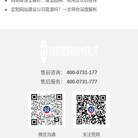
网站建设全解析：靠谱品牌、费用及优质推荐
定制网站建设公司靠谱吗？一文带你深度解析
售前咨询：
400-0731-177
售后服务：
400-0731-777
微信沟通
关注竞网