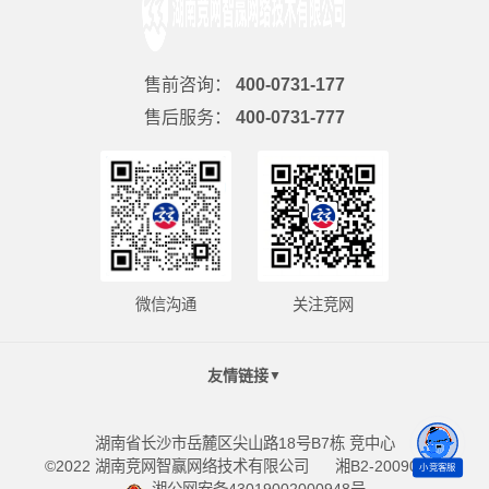
售前咨询：
400-0731-177
售后服务：
400-0731-777
微信沟通
关注竞网
友情链接
▼
湖南省长沙市岳麓区尖山路18号B7栋 竞中心
©2022 湖南竞网智赢网络技术有限公司
湘B2-20090098
小竞客服